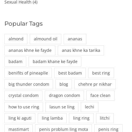
Sexual Health
(4)
Popular Tags
almond
almound oil
ananas
ananas khne ke fayde
anas khne ka tarika
badam
badam khane ke fayde
benifits of pineaplle
best badam
best ring
big thunder condom
blog
chehre pr nikhar
crystal condom
dragon condom
face clean
how to use ring
lasun se ling
lechi
ling ki aguti
ling lamba
ling ring
litchi
mastimart
penis problum ling mota
penis ring