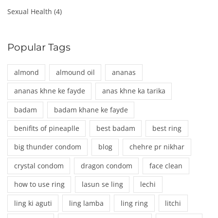
Sexual Health
(4)
Popular Tags
almond
almound oil
ananas
ananas khne ke fayde
anas khne ka tarika
badam
badam khane ke fayde
benifits of pineaplle
best badam
best ring
big thunder condom
blog
chehre pr nikhar
crystal condom
dragon condom
face clean
how to use ring
lasun se ling
lechi
ling ki aguti
ling lamba
ling ring
litchi