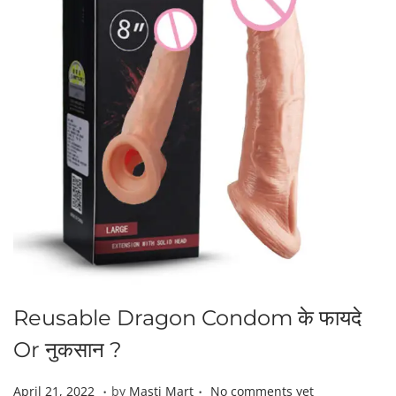
Reusable Dragon Condom के फायदे
Or नुकसान ?
.
.
P
A
April 21, 2022
by
Masti Mart
No comments yet