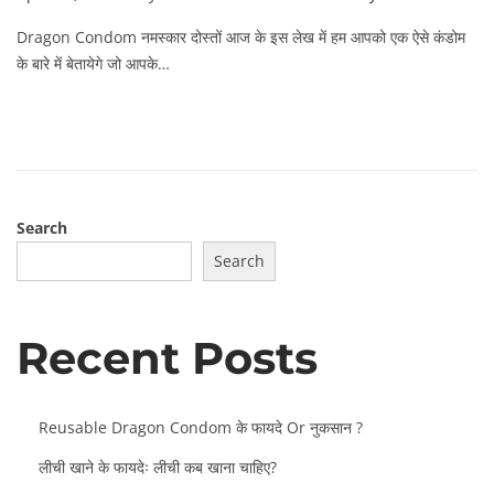
o
p
Dragon Condom नमस्कार दोस्तों आज के इस लेख में हम आपको एक ऐसे कंडोम
s
r
के बारे में बेतायेगे जो आपके…
t
i
e
l
d
2
o
1
n
,
2
Search
0
2
Search
2
Recent Posts
Reusable Dragon Condom के फायदे Or नुकसान ?
लीची खाने के फायदेः लीची कब खाना चाहिए?