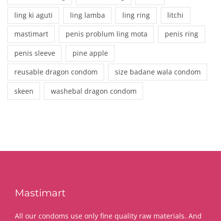
ling ki aguti
ling lamba
ling ring
litchi
mastimart
penis problum ling mota
penis ring
penis sleeve
pine apple
reusable dragon condom
size badane wala condom
skeen
washebal dragon condom
Mastimart
All our condoms use only fine quality raw materials. And