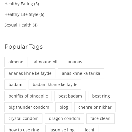
Healthy Eating
(5)
Healthy Life Style
(6)
Sexual Health
(4)
Popular Tags
almond
almound oil
ananas
ananas khne ke fayde
anas khne ka tarika
badam
badam khane ke fayde
benifits of pineaplle
best badam
best ring
big thunder condom
blog
chehre pr nikhar
crystal condom
dragon condom
face clean
how to use ring
lasun se ling
lechi