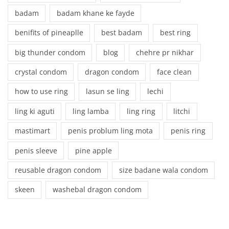
badam
badam khane ke fayde
benifits of pineaplle
best badam
best ring
big thunder condom
blog
chehre pr nikhar
crystal condom
dragon condom
face clean
how to use ring
lasun se ling
lechi
ling ki aguti
ling lamba
ling ring
litchi
mastimart
penis problum ling mota
penis ring
penis sleeve
pine apple
reusable dragon condom
size badane wala condom
skeen
washebal dragon condom