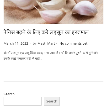
पेनिस बढ़ने के लिए करे लहसुन का इस्तमाल
.
.
P
M
March 11, 2022
by
Masti Mart
No comments yet
o
a
दोस्तों लहसुन एक आयुर्वेदिक दवाई माना जाता है। जो कि हमारे पुराने ऋषि मुनियोने
s
r
इसके दवाई बनाकर बड़ी से बड़ी…
t
c
e
h
d
2
o
2
n
,
2
Search
0
2
Search
2