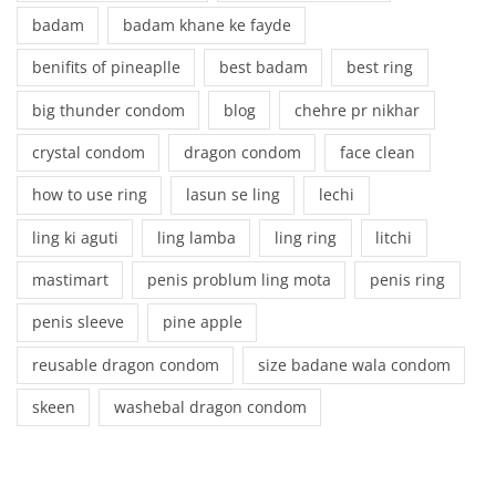
badam
badam khane ke fayde
benifits of pineaplle
best badam
best ring
big thunder condom
blog
chehre pr nikhar
crystal condom
dragon condom
face clean
how to use ring
lasun se ling
lechi
ling ki aguti
ling lamba
ling ring
litchi
mastimart
penis problum ling mota
penis ring
penis sleeve
pine apple
reusable dragon condom
size badane wala condom
skeen
washebal dragon condom