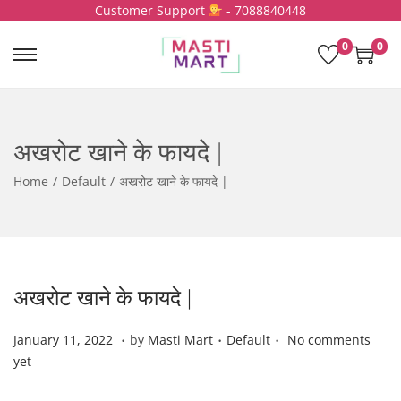
Customer Support
- 7088840448
0
0
S
S
k
k
i
i
p
p
अखरोट खाने के फायदे |
t
t
o
o
Home
/
Default
/
अखरोट खाने के फायदे |
n
c
a
o
v
n
i
t
g
e
अखरोट खाने के फायदे |
a
n
t
t
.
.
.
P
J
P
January 11, 2022
by
Masti Mart
Default
No comments
i
o
a
o
yet
o
s
n
s
n