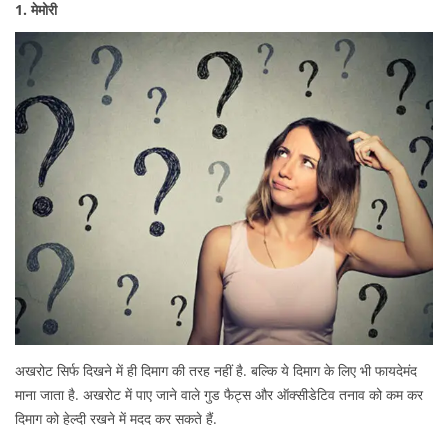
t
u
t
1. मेमोरी
e
a
e
d
r
d
o
y
i
n
1
n
1
,
2
0
2
2
अखरोट सिर्फ दिखने में ही दिमाग की तरह नहीं है. बल्कि ये दिमाग के लिए भी फायदेमंद
माना जाता है. अखरोट में पाए जाने वाले गुड फैट्स और ऑक्सीडेटिव तनाव को कम कर
दिमाग को हेल्दी रखने में मदद कर सकते हैं.