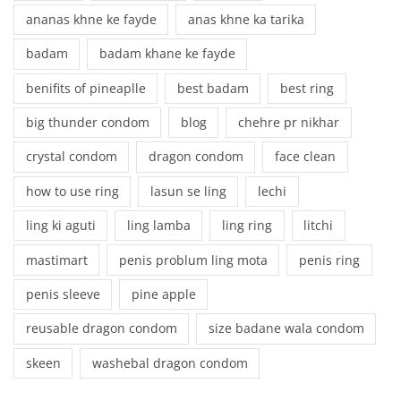
ananas khne ke fayde
anas khne ka tarika
badam
badam khane ke fayde
benifits of pineaplle
best badam
best ring
big thunder condom
blog
chehre pr nikhar
crystal condom
dragon condom
face clean
how to use ring
lasun se ling
lechi
ling ki aguti
ling lamba
ling ring
litchi
mastimart
penis problum ling mota
penis ring
penis sleeve
pine apple
reusable dragon condom
size badane wala condom
skeen
washebal dragon condom