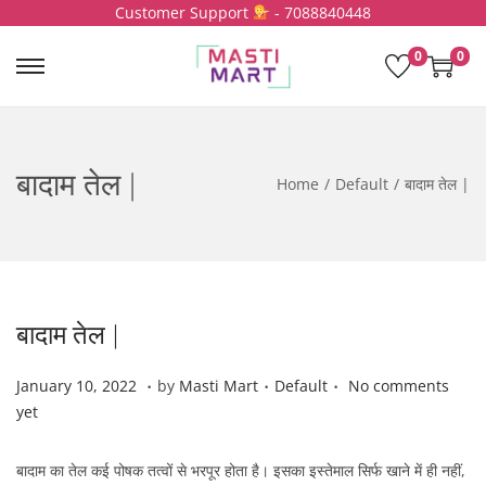
Customer Support
- 7088840448
0
0
S
S
k
k
i
i
p
p
बादाम तेल |
t
t
Home
/
Default
/
बादाम तेल |
o
o
n
c
a
o
v
n
i
t
बादाम तेल |
g
e
a
n
.
.
.
P
J
P
January 10, 2022
by
Masti Mart
Default
No comments
t
t
o
a
o
yet
i
s
n
s
o
t
u
t
n
बादाम का तेल कई पोषक तत्वों से भरपूर होता है। इसका इस्तेमाल सिर्फ खाने में ही नहीं,