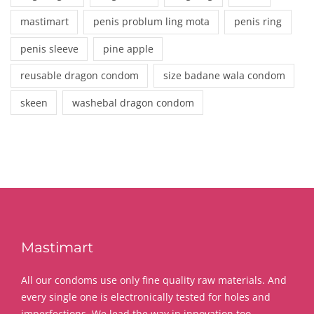
mastimart
penis problum ling mota
penis ring
penis sleeve
pine apple
reusable dragon condom
size badane wala condom
skeen
washebal dragon condom
Mastimart
All our condoms use only fine quality raw materials. And
every single one is electronically tested for holes and
imperfections. We lead the way in innovation too.