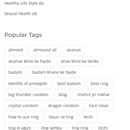
Healthy Life Style
(6)
Sexual Health
(4)
Popular Tags
almond
almound oil
ananas
ananas khne ke fayde
anas khne ka tarika
badam
badam khane ke fayde
benifits of pineaplle
best badam
best ring
big thunder condom
blog
chehre pr nikhar
crystal condom
dragon condom
face clean
how to use ring
lasun se ling
lechi
ling ki aguti
ling lamba
ling ring
litchi