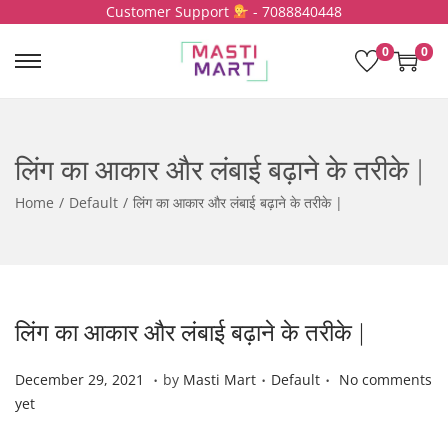
Customer Support
- 7088840448
0
0
S
S
k
k
i
i
p
p
लिंग का आकार और लंबाई बढ़ाने के तरीके |
t
t
o
o
Home
/
Default
/
लिंग का आकार और लंबाई बढ़ाने के तरीके |
n
c
a
o
v
n
i
t
g
e
लिंग का आकार और लंबाई बढ़ाने के तरीके |
a
n
t
t
.
.
.
P
D
P
December 29, 2021
by
Masti Mart
Default
No comments
i
o
e
o
yet
o
s
c
s
n