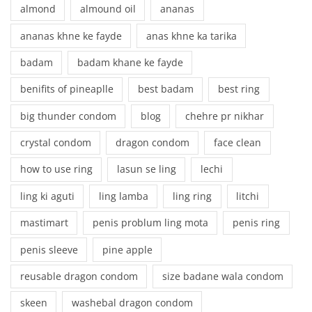
almond
almound oil
ananas
ananas khne ke fayde
anas khne ka tarika
badam
badam khane ke fayde
benifits of pineaplle
best badam
best ring
big thunder condom
blog
chehre pr nikhar
crystal condom
dragon condom
face clean
how to use ring
lasun se ling
lechi
ling ki aguti
ling lamba
ling ring
litchi
mastimart
penis problum ling mota
penis ring
penis sleeve
pine apple
reusable dragon condom
size badane wala condom
skeen
washebal dragon condom