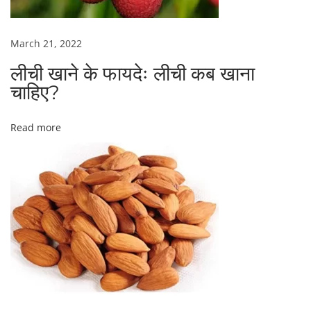
हो
।
इ
March 21, 2022
स
लीची खाने के फायदेः लीची कब खाना
से
चाहिए?
म
हि
ला
Read more
ग
र्भ
व
ती
न
हीं
हो
ती
।
N
ऑ
e
लि