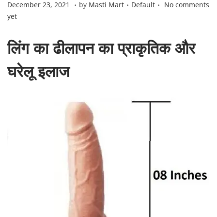
.
.
.
P
D
P
December 23, 2021
by
Masti Mart
Default
No comments
o
e
o
yet
s
c
s
t
e
t
लिंग का ढीलापन का प्राकृतिक और
e
m
e
d
b
d
घरेलू इलाज
o
e
i
n
r
n
2
3
,
2
0
2
1